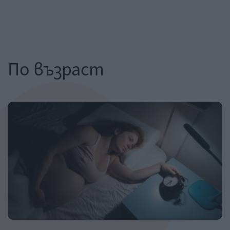
По възраст