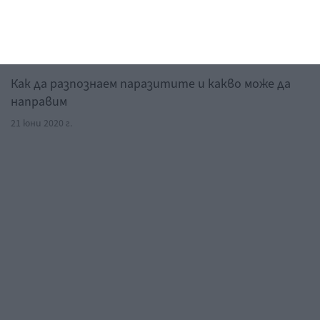
Здраве
Ужас: детето има глисти
Как да разпознаем паразитите и какво може да
направим
21 юни 2020 г.