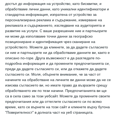
достъп до информация на устройство, като бисквитки, и
Каква е връзката между теглото и красотата
обработваме лични данни, като уникални идентификатори и
стандартна информация, изпратена от устройство за
Някои изследвания показаха, че жените с по-висок
персонализирана реклама и съдържание, измерване на
индекс на телесна маса получават по-малко пари в
рекламата и съдържанието, изследване на аудиторията и
сравнение с тези с по-слаба фигура
развитие на услуги.
С ваше разрешение ние и партньорите
ни може да използваме точни данни за географско
17 април 2025 г.
позициониране и идентификация чрез сканиране на
устройството. Можете да кликнете, за да дадете съгласието
си ние и партньорите ни да обработваме данните ви, както е
описано по-горе. Друга възможност е да разгледате по-
подробна информация и да промените предпочитанията си,
преди да дадете съгласието си, или да откажете да дадете
съгласието си.
Моля, обърнете внимание, че за част от
начините на обработване на личните ви данни може да не се
изисква съгласието ви, но имате право да възразите срещу
обработването им по тези начини. Предпочитанията ви ще
са в сила само за този уебсайт. Можете да промените своите
предпочитания или да оттеглите съгласието си по всяко
време, като се върнете на този сайт и кликнете върху бутона
"Поверителност" в долната част на уеб страницата.