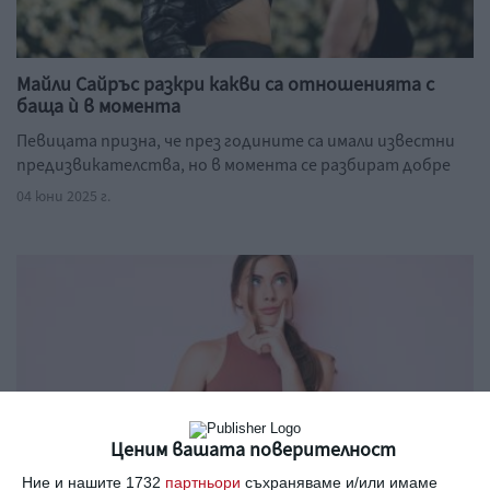
Майли Сайръс разкри какви са отношенията с
баща ѝ в момента
Певицата призна, че през годините са имали известни
предизвикателства, но в момента се разбират добре
04 юни 2025 г.
Ценим вашата поверителност
Ние и нашите 1732
партньори
съхраняваме и/или имаме