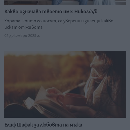
Какво означава твоето име: Никол/а/й
Хората, които го носят, са уверени и знаещи какво
искат от живота
02 декември 2025 г.
Елиф Шафак за любовта на мъжа