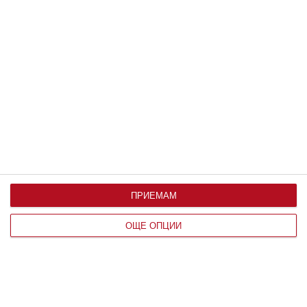
Хороскопът на „маминото синче“
Ето кои са най-слабите мъже според зодията
01 април 2026 г.
ПРИЕМАМ
ОЩЕ ОПЦИИ