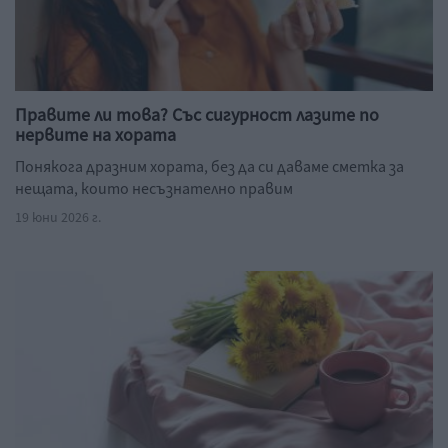
Правите ли това? Със сигурност лазите по
нервите на хората
Понякога дразним хората, без да си даваме сметка за
нещата, които несъзнателно правим
19 юни 2026 г.