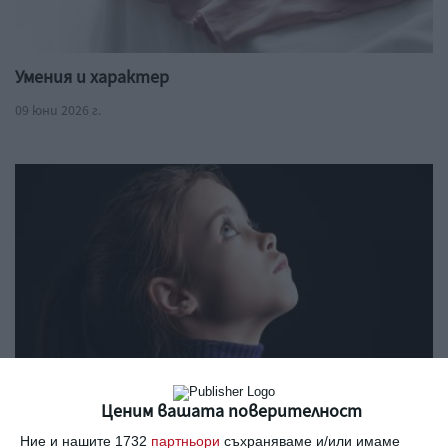
Умения и характер
09 юни 2026 г.
Ценим вашата поверителност
Как да възпитаваме детето според неговия
характер и нрав
Ние и нашите 1732
партньори
съхраняваме и/или имаме