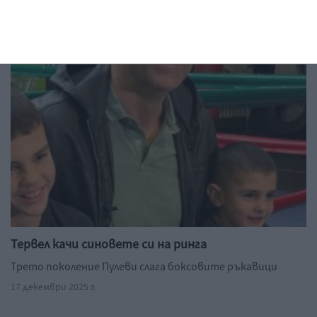
подробности за останалите знаци
21 декември 2025 г.
Тервел качи синовете си на ринга
Трето поколение Пулеви слага боксовите ръкавици
17 декември 2025 г.