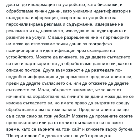
достъп до информация на устройство, като бисквитки, и
Защо някои се интегрират лесно в училищната система,
обработваме лични данни, като уникални идентификатори и
а други трудно
стандартна информация, изпратена от устройство за
05 юни 2026 г.
персонализирана реклама и съдържание, измерване на
рекламата и съдържанието, изследване на аудиторията и
развитие на услуги.
С ваше разрешение ние и партньорите
ни може да използваме точни данни за географско
позициониране и идентификация чрез сканиране на
устройството. Можете да кликнете, за да дадете съгласието
си ние и партньорите ни да обработваме данните ви, както е
описано по-горе. Друга възможност е да разгледате по-
подробна информация и да промените предпочитанията си,
преди да дадете съгласието си, или да откажете да дадете
съгласието си.
Моля, обърнете внимание, че за част от
начините на обработване на личните ви данни може да не се
изисква съгласието ви, но имате право да възразите срещу
обработването им по тези начини. Предпочитанията ви ще
са в сила само за този уебсайт. Можете да промените своите
Ако предпочитате да се обличате в черно, това
предпочитания или да оттеглите съгласието си по всяко
говори нещо за вас
време, като се върнете на този сайт и кликнете върху бутона
Изборът на този цвят на дрехи издава някои
"Поверителност" в долната част на уеб страницата.