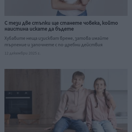
С тези две стъпки ще станете човека, който
наистина искате да бъдете
Хубавите неща изискват време, затова имайте
търпение и започнете с по-дребни действия
12 декември 2025 г.