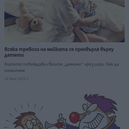
Всяка тревога на майката се прехвърля върху
детето
Хлапето побеждава своите „демони“ чрез игри. Как да
помогнем
18 юни 2025 г.