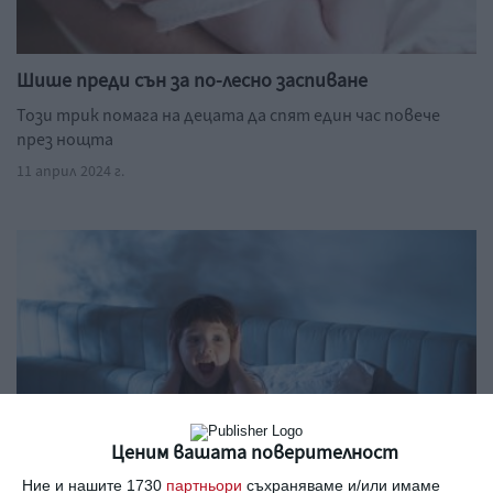
Шише преди сън за по-лесно заспиване
Този трик помага на децата да спят един час повече
през нощта
11 април 2024 г.
Ценим вашата поверителност
Ние и нашите 1730
партньори
съхраняваме и/или имаме