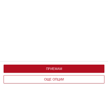
Главната задача на родителите е да ги
разпознаят
30 август 2023 г.
ПРИЕМАМ
ОЩЕ ОПЦИИ
Здраве
Ужас: детето има глисти