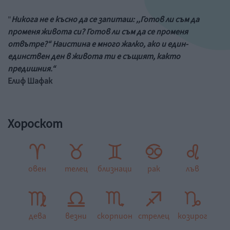
"
Никога не е късно да се запиташ: ,,Готов ли съм да
променя живота си? Готов ли съм да се променя
отвътре?“ Наистина е много жалко, ако и един-
единствен ден в живота ти е същият, както
предишния.“
Елиф Шафак
Хороскот
овен
телец
близнаци
рак
лъв
дева
везни
скорпион
стрелец
козирог