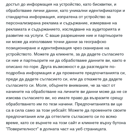
Забавлявайте се в тъмното: 8 съвета как
достъп до информация на устройство, като бисквитки, и
детето да пробори кошмарите
обработваме лични данни, като уникални идентификатори и
стандартна информация, изпратена от устройство за
Спомнете си за детството и измислете стратегия
персонализирана реклама и съдържание, измерване на
22 ноември 2023 г.
рекламата и съдържанието, изследване на аудиторията и
развитие на услуги.
С ваше разрешение ние и партньорите
ни може да използваме точни данни за географско
позициониране и идентификация чрез сканиране на
устройството. Можете да кликнете, за да дадете съгласието
си ние и партньорите ни да обработваме данните ви, както е
описано по-горе. Друга възможност е да разгледате по-
подробна информация и да промените предпочитанията си,
преди да дадете съгласието си, или да откажете да дадете
съгласието си.
Моля, обърнете внимание, че за част от
начините на обработване на личните ви данни може да не се
изисква съгласието ви, но имате право да възразите срещу
обработването им по тези начини. Предпочитанията ви ще
са в сила само за този уебсайт. Можете да промените своите
предпочитания или да оттеглите съгласието си по всяко
От къде идват детските страхове
време, като се върнете на този сайт и кликнете върху бутона
Как да помогнем на хлапето да ги пребори, съвети от
"Поверителност" в долната част на уеб страницата.