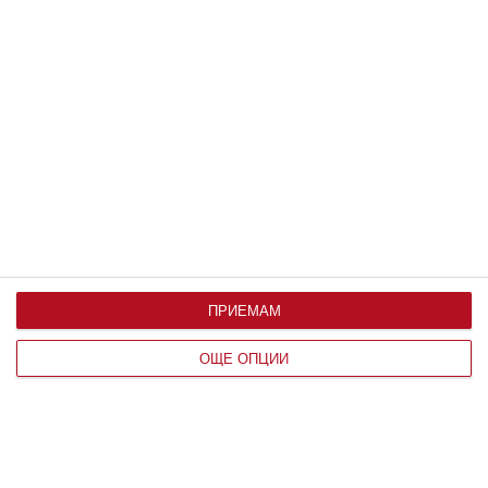
Тази рецепта е толкова лесна, че с нея могат да се
справят дори и най-малките
17 юли 2026 г.
ПРИЕМАМ
ОЩЕ ОПЦИИ
Как правилно да критикуваме детето
Има основни правила, които е добре да спазвате, за да
не го нараните