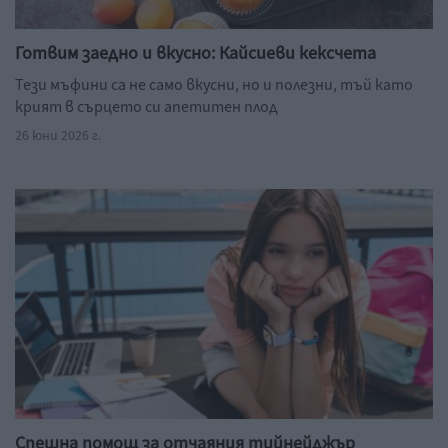
Готвим заедно и вкусно: Кайсиеви кексчета
Тези мъфини са не само вкусни, но и полезни, тъй като
крият в сърцето си апетитен плод
26 юни 2026 г.
Спешна помощ за отчаяния тийнейджър