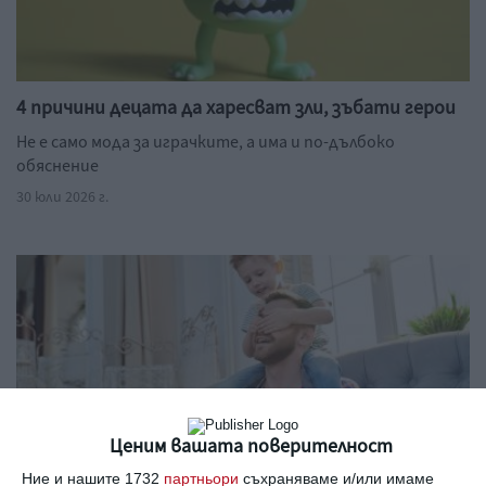
4 причини децата да харесват зли, зъбати герои
Не е само мода за играчките, а има и по-дълбоко
обяснение
30 юли 2026 г.
Ценим вашата поверителност
Ние и нашите 1732
партньори
съхраняваме и/или имаме