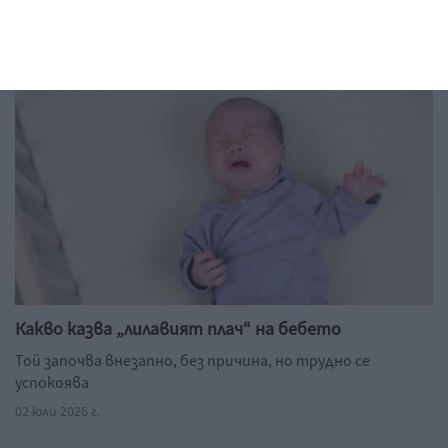
03 юли 2026 г.
Какво казва „лилавият плач“ на бебето
Той започва внезапно, без причина, но трудно се
успокоява
02 юли 2026 г.