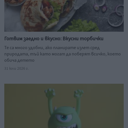
Готвим заедно и вкусно: Вкусни торбички
Те са много удобни, ако планирате излет сред
природата, тъй като могат да поберят всичко, което
обича детето
31 юли 2026 г.