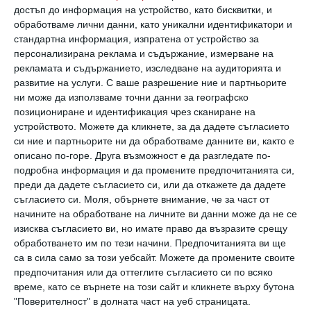
достъп до информация на устройство, като бисквитки, и
обработваме лични данни, като уникални идентификатори и
Работата близо до дома е ключова за грижата за
стандартна информация, изпратена от устройство за
децата през лятната ваканция
персонализирана реклама и съдържание, измерване на
Проучване показва какви са нагласите на родителите и
рекламата и съдържанието, изследване на аудиторията и
кое те смятат за водещо през този сезон
развитие на услуги.
С ваше разрешение ние и партньорите
ни може да използваме точни данни за географско
28 юли 2026 г.
позициониране и идентификация чрез сканиране на
устройството. Можете да кликнете, за да дадете съгласието
си ние и партньорите ни да обработваме данните ви, както е
описано по-горе. Друга възможност е да разгледате по-
подробна информация и да промените предпочитанията си,
преди да дадете съгласието си, или да откажете да дадете
съгласието си.
Моля, обърнете внимание, че за част от
начините на обработване на личните ви данни може да не се
изисква съгласието ви, но имате право да възразите срещу
обработването им по тези начини. Предпочитанията ви ще
са в сила само за този уебсайт. Можете да промените своите
предпочитания или да оттеглите съгласието си по всяко
време, като се върнете на този сайт и кликнете върху бутона
"Поверителност" в долната част на уеб страницата.