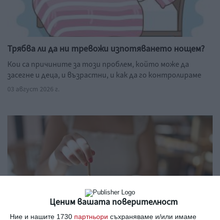
Трябва ли да ни тревожи изпотяването нощем?
Кои са причините за този проблем, който може да
засегне и деца, и възрастни, и как да го контролираме
03 август 2026 г.
Ценим вашата поверителност
Ние и нашите 1730
партньори
съхраняваме и/или имаме