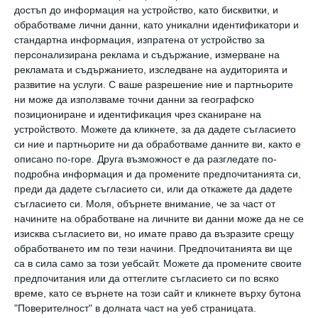
достъп до информация на устройство, като бисквитки, и
обработваме лични данни, като уникални идентификатори и
Как да намалите кофеина в ежедневието
стандартна информация, изпратена от устройство за
Тялото го елиминира в рамките на 4 до 8 часа. Но в случай
персонализирана реклама и съдържание, измерване на
на необходимост е възможно да се действа хитро
рекламата и съдържанието, изследване на аудиторията и
развитие на услуги.
С ваше разрешение ние и партньорите
02 август 2026 г.
ни може да използваме точни данни за географско
позициониране и идентификация чрез сканиране на
устройството. Можете да кликнете, за да дадете съгласието
си ние и партньорите ни да обработваме данните ви, както е
описано по-горе. Друга възможност е да разгледате по-
подробна информация и да промените предпочитанията си,
преди да дадете съгласието си, или да откажете да дадете
съгласието си.
Моля, обърнете внимание, че за част от
начините на обработване на личните ви данни може да не се
изисква съгласието ви, но имате право да възразите срещу
обработването им по тези начини. Предпочитанията ви ще
са в сила само за този уебсайт. Можете да промените своите
предпочитания или да оттеглите съгласието си по всяко
време, като се върнете на този сайт и кликнете върху бутона
Защо тийнейджърът се самонаранява?
"Поверителност" в долната част на уеб страницата.