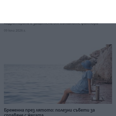
кои допълнение?
Достатъчно е да изградите рутина около няколко
базови стъпки, които поддържат кожата чиста,
хидратирана и защитена от външните фактори
09 юли 2026 г.
Бременна през лятото: полезни съвети за
справяне с жегата