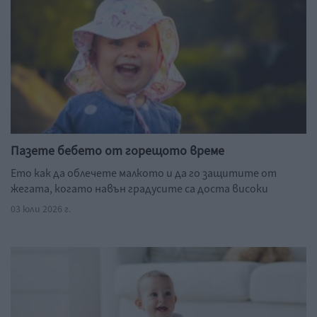
Пазете бебето от горещото време
Ето как да облечете малкото и да го защитите от
жегата, когато навън градусите са доста високи
03 юли 2026 г.