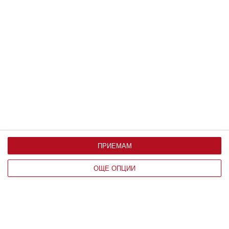
Защо имам целулит?
Ето каква е разликата със задържането на вода и
причините за тези два неестетични проблема + полезни
съвети за разрешаването им!
19 юли 2026 г.
ПРИЕМАМ
ОЩЕ ОПЦИИ
Как децата да си спечелят нови приятели