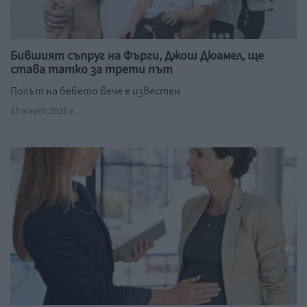
Бившият съпруг на Фърги, Джош Дюамел, ще
става татко за трети път
Полът на бебето вече е известен
10 март 2026 г.