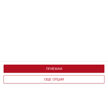
Какво да подарите на бъдещата майка
Добре е да помислите внимателно и да я изненадате с
нещо много оригинално или такова, което ще ѝ помага в
отгеждането на бебето
17 май 2026 г.
ПРИЕМАМ
ОЩЕ ОПЦИИ