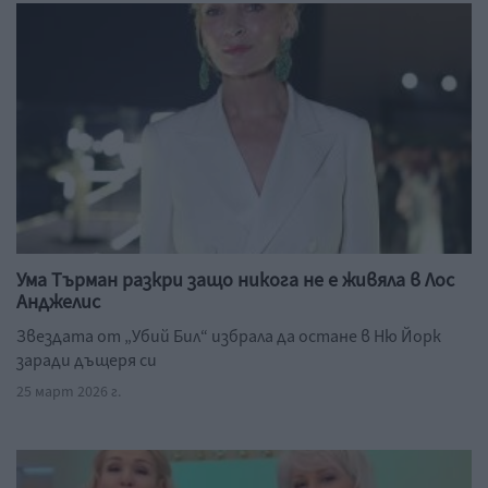
Ума Търман разкри защо никога не е живяла в Лос
Анджелис
Звездата от „Убий Бил“ избрала да остане в Ню Йорк
заради дъщеря си
25 март 2026 г.