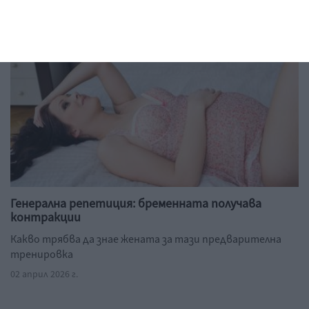
Генерална репетиция: бременната получава
контракции
Какво трябва да знае жената за тази предварителна
тренировка
02 април 2026 г.