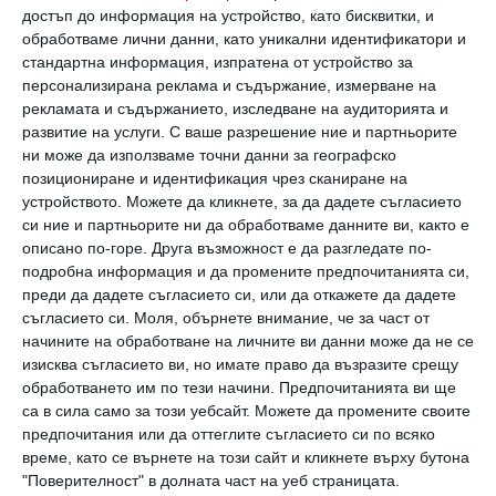
Как да намалим въздействието на метеорологични
достъп до информация на устройство, като бисквитки, и
фактори
обработваме лични данни, като уникални идентификатори и
24 юли 2026 г.
стандартна информация, изпратена от устройство за
персонализирана реклама и съдържание, измерване на
рекламата и съдържанието, изследване на аудиторията и
развитие на услуги.
С ваше разрешение ние и партньорите
ни може да използваме точни данни за географско
позициониране и идентификация чрез сканиране на
устройството. Можете да кликнете, за да дадете съгласието
си ние и партньорите ни да обработваме данните ви, както е
описано по-горе. Друга възможност е да разгледате по-
подробна информация и да промените предпочитанията си,
преди да дадете съгласието си, или да откажете да дадете
съгласието си.
Моля, обърнете внимание, че за част от
начините на обработване на личните ви данни може да не се
изисква съгласието ви, но имате право да възразите срещу
обработването им по тези начини. Предпочитанията ви ще
Ан Хатауей: Третата ми бременност беше чудо
са в сила само за този уебсайт. Можете да промените своите
предпочитания или да оттеглите съгласието си по всяко
Актрисата популяризира новия филмов проект
време, като се върнете на този сайт и кликнете върху бутона
„Одисея“.
"Поверителност" в долната част на уеб страницата.