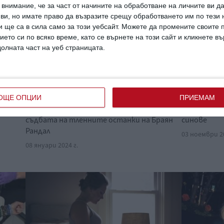
внимание, че за част от начините на обработване на личните ви д
 ви, но имате право да възразите срещу обработването им по тези 
 ще са в сила само за този уебсайт. Можете да промените своите
ието си по всяко време, като се върнете на този сайт и кликнете в
долната част на уеб страницата.
люш
Сандра Бълок разпръсна праха на
За първи 
любимия си на специално място
излезе с д
н
ОЩЕ ОПЦИИ
ПРИЕМАМ
Сестрата на актрисата разказа за
Появи се на
съдбата на тленните останки на Браян
синове
Рандал
03 ноември 20
08 януари 2024 г.