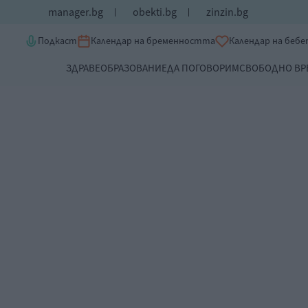
manager.bg
obekti.bg
zinzin.bg
Подкаст
Календар на бременността
Календар на беб
ЗДРАВЕ
ОБРАЗОВАНИЕ
ДА ПОГОВОРИМ
СВОБОДНО ВР