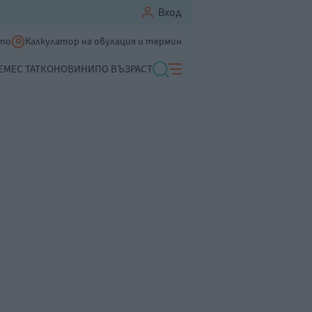
Вход
ето
Калкулатор на овулация и термин
ЕМЕ
С ТАТКО
НОВИНИ
ПО ВЪЗРАСТ