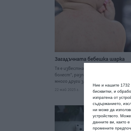
Загадъчната бебешка шарка
Тя е известна още като „шестата
болест“, разпознава се трудно и се 
много други заболявания
Ние и нашите 1732
22 май 2025 г.
бисквитки, и обраб
изпратена от устро
съдържанието, изсл
ни може да използв
устройството. Може
данните ви, както 
промените предпочи