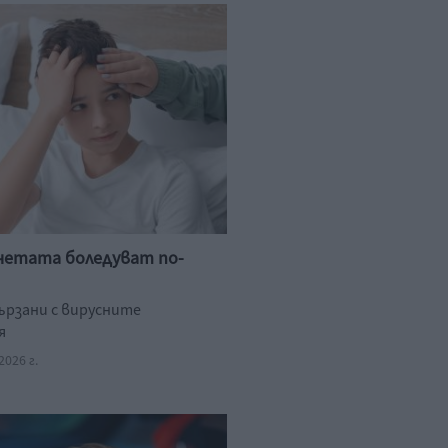
четата боледуват по-
вързани с вирусните
я
026 г.