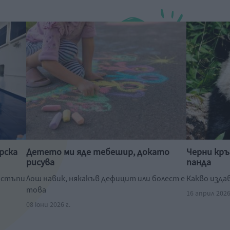
рска
Детето ми яде тебешир, докато
Черни кръ
рисува
панда
ристъпи
Лош навик, някакъв дефицит или болест е
Какво изда
това
16 април 2026
08 юни 2026 г.