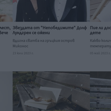
лест,
Звездата от "Непобедимите" Долф
Пие ли д
вече
Лундгрен се ожени
дете
Вдигна сватба на гръцкия остров
Какво колич
Миконос
температу
23 юли 2023 г.
05 май 2023 г.