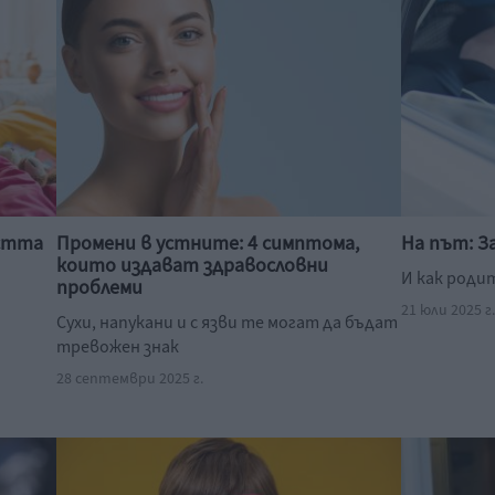
естта
Промени в устните: 4 симптома,
На път: 
които издават здравословни
И как роди
проблеми
21 юли 2025 г
Сухи, напукани и с язви те могат да бъдат
тревожен знак
28 септември 2025 г.