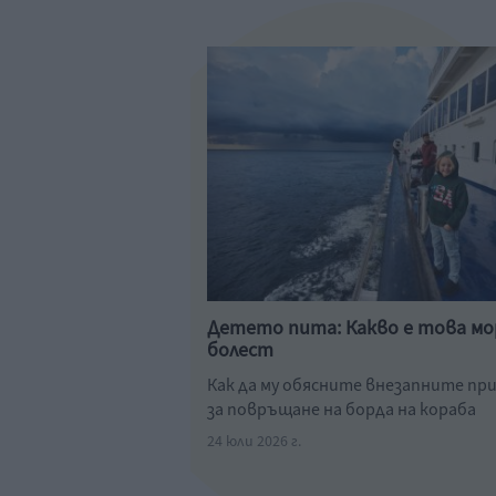
Детето пита: Какво е това мо
болест
Как да му обясните внезапните п
за повръщане на борда на кораба
24 юли 2026 г.