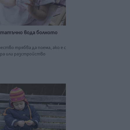
остатъчно вода болното
ество трябва да поема, ако е с
ра или разстройство