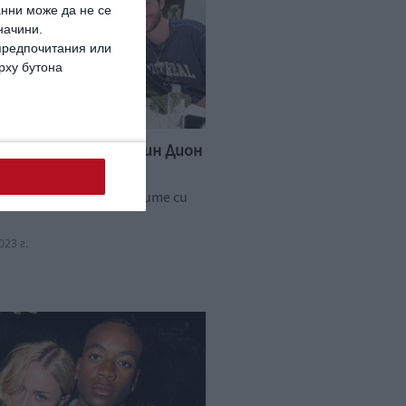
анни може да не се
начини.
 предпочитания или
ърху бутона
път от 3 годин: Селин Дион
ецата си
 хокеен мач с порасналите си
23 г.