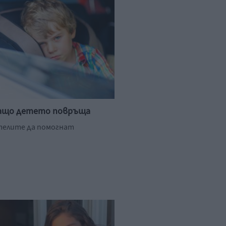
Защо детето повръща
телите да помогнат
.