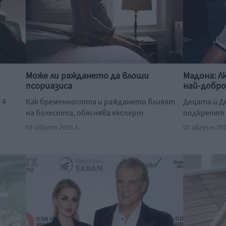
Може ли раждането да влоши
Мадона: Л
псориазиса
най-добр
 4
Как бременността и раждането влияят
Децата ѝ Де
на болестта, обяснява експерт
подкрепят 
03 август 2023 г.
01 август 202