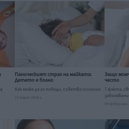
а
Паническият страх на майката:
Защо мом
Детето е болно
често
на
Как може да го победи, съветва психолог
7 факта, с
заболявани
23 март 2026 г.
09 февруари 2