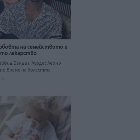
юбовта на семейството е
ото лекарство
йвид Банда и Лурдес Леон я
по време на болестта
3 г.