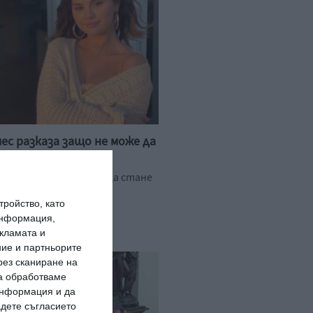
мес разказа защо не може да
бмисля други начини да стане
ройство, като
 2024 г.
информация,
кламата и
ие и партньорите
рез сканиране на
да обработваме
 информация и да
адете съгласието