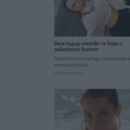
Бела Хадид отново се бори с
лаймската болест
Болестта ѝ се събуди, предстоят ѝ
месеца терапия
10 август 2023 г.