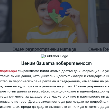
Седем разпространени мита за
Селена Го
аутизма
има деца
Всички аутисти са гении и други
Певицата о
бърка с
Ценим вашата поверителност
твърдения, опровергани от специалисти
майка
партньори
съхраняваме и/или имаме достъп до информация на уст
16 януари 2025 г.
14 септември
отваме лични данни, като уникални идентификатори и стандартна 
йство за персонализирана реклама и съдържание, измерване на ре
едване на аудиторията и развитие на услуги.
С ваше разрешение н
аме точни данни за географско позициониране и идентификация ч
те да кликнете, за да дадете съгласието си ние и партньорите ни 
е описано по-горе. Друга възможност е да разгледате по-подробна
танията си, преди да дадете съгласието си, или да откажете да д