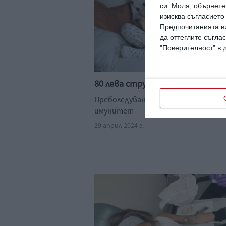
си.
Моля, обърнете 
изисква съгласието
Предпочитанията ви
да оттеглите съглас
"Поверителност" в 
80 лева струва тестът за кок
Преболедуването не създава трае
имунитет
29 април 2024 г.