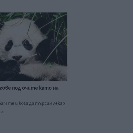
гове под очите като на
ват те и кога да търсим лекар
 г.