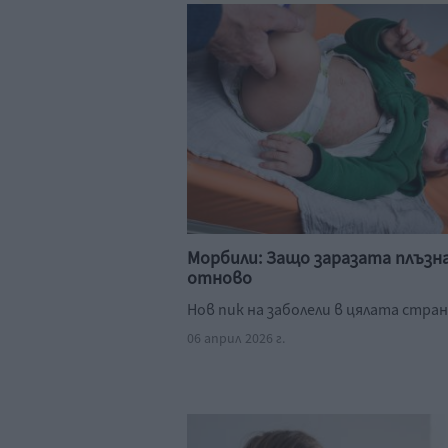
Морбили: Защо заразата плъзн
отново
Нов пик на заболели в цялата стра
06 април 2026 г.